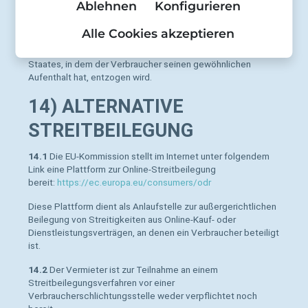
Ablehnen
Konfigurieren
Für sämtliche Rechtsbeziehungen der Parteien gilt das
Recht der Bundesrepublik Deutschland. Bei Verbrauchern gilt
Alle Cookies akzeptieren
diese Rechtswahl nur insoweit, als nicht der gewährte
Schutz durch zwingende Bestimmungen des Rechts des
Staates, in dem der Verbraucher seinen gewöhnlichen
Aufenthalt hat, entzogen wird.
14) ALTERNATIVE
STREITBEILEGUNG
14.1
Die EU-Kommission stellt im Internet unter folgendem
Link eine Plattform zur Online-Streitbeilegung
bereit:
https://ec.europa.eu
/consumers
/odr
Diese Plattform dient als Anlaufstelle zur außergerichtlichen
Beilegung von Streitigkeiten aus Online-Kauf- oder
Dienstleistungsverträgen, an denen ein Verbraucher beteiligt
ist.
14.2
Der Vermieter ist zur Teilnahme an einem
Streitbeilegungsverfahren vor einer
Verbraucherschlichtungsstelle weder verpflichtet noch