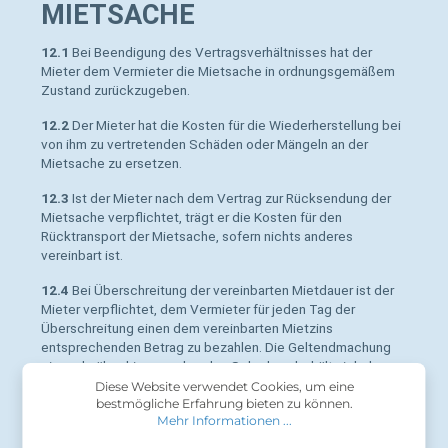
MIETSACHE
12.1
Bei Beendigung des Vertragsverhältnisses hat der
Mieter dem Vermieter die Mietsache in ordnungsgemäßem
Zustand zurückzugeben.
12.2
Der Mieter hat die Kosten für die Wiederherstellung bei
von ihm zu vertretenden Schäden oder Mängeln an der
Mietsache zu ersetzen.
12.3
Ist der Mieter nach dem Vertrag zur Rücksendung der
Mietsache verpflichtet, trägt er die Kosten für den
Rücktransport der Mietsache, sofern nichts anderes
vereinbart ist.
12.4
Bei Überschreitung der vereinbarten Mietdauer ist der
Mieter verpflichtet, dem Vermieter für jeden Tag der
Überschreitung einen dem vereinbarten Mietzins
entsprechenden Betrag zu bezahlen. Die Geltendmachung
eines darüber hinaus gehenden Schadens behält sich der
Vermieter ausdrücklich vor.
Diese Website verwendet Cookies, um eine
bestmögliche Erfahrung bieten zu können.
13) ANWENDBARES RECHT
Mehr Informationen ...